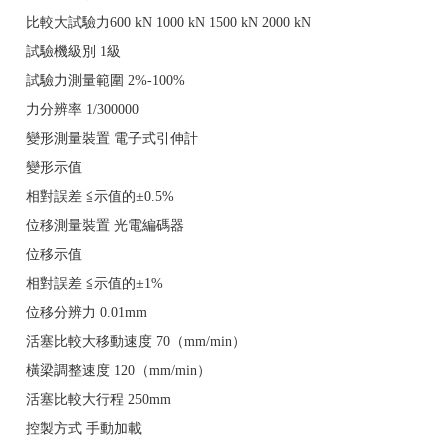
比較大試驗力600 kN
1000 kN
1500 kN
2000 kN
試驗機級別
1級
試驗力測量範圍
2%-100%
力分辨率
1/300000
變形測量裝置
電子式引伸計
變形示值
相對誤差
≦示值的±0.5%
位移測量裝置
光電編碼器
位移示值
相對誤差
≦示值的±1%
位移分辨力
0.01mm
活塞比較大移動速度
70（mm/min）
橫梁調整速度
120（mm/min）
活塞比較大行程
250mm
控製方式
手動加載