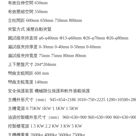
有效拉伸空間
650mm
有效壓縮空間
550mm
立柱間距
600mm
650mm
750mm
800mm
夾緊方式
液壓自動夾緊
圓試樣夾持直徑
φ6-φ40mm
Φ13-φ60mm
Φ26-φ70mm
Φ26-φ80mm
扁試樣夾持厚度
0-30mm
0-40mm
0-50mm
0-60mm
扁試樣夾持寬度
75mm
75mm
80mm
80mm
上下壓盤尺寸
204*204mm
彎曲支輥間距
600 mm
彎曲支輥寬度
140mm
安全保護裝置
機械限位保護和軟件過載保護
主機外形尺寸（mm）
945×654×2186
1010×750×2225
1200×10500×28
主機電源
0.75KW
1KW
1.1KW
1.5KW
油源控製櫃外形尺寸（mm）
960×630×900
960×630×900
960×630×90
控製櫃電源
1.5 KW
2.2 KW
3 KW
5 KW
主機機重量
2600kg
4000kg
5600kg
7500kg