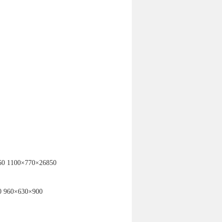
60
1100×770×26850
0
960×630×900